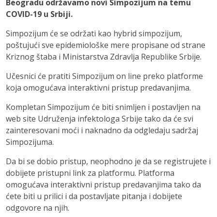
Beogradu održavamo novi Simpozijum na temu
COVID-19 u Srbiji.
Simpozijum će se održati kao hybrid simpozijum,
poštujući sve epidemiološke mere propisane od strane
Kriznog štaba i Ministarstva Zdravlja Republike Srbije.
Učesnici će pratiti Simpozijum on line preko platforme
koja omogućava interaktivni pristup predavanjima.
Kompletan Simpozijum će biti snimljen i postavljen na
web site Udruženja infektologa Srbije tako da će svi
zainteresovani moći i naknadno da odgledaju sadržaj
Simpozijuma.
Da bi se dobio pristup, neophodno je da se registrujete i
dobijete pristupni link za platformu. Platforma
omogućava interaktivni pristup predavanjima tako da
ćete biti u prilici i da postavljate pitanja i dobijete
odgovore na njih.