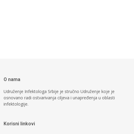
O nama
Udruženje Infektologa Srbije je stručno Udruženje koje je
osnovano radi ostvarivanja ciljeva i unapređenja u oblasti
infektologije.
Korisni linkovi