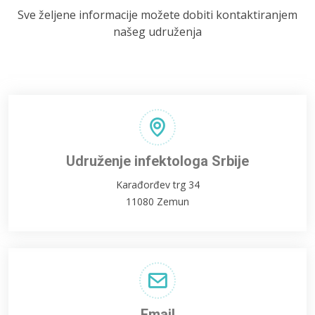
Sve željene informacije možete dobiti kontaktiranjem
našeg udruženja
Udruženje infektologa Srbije
Karađorđev trg 34
11080 Zemun
Email