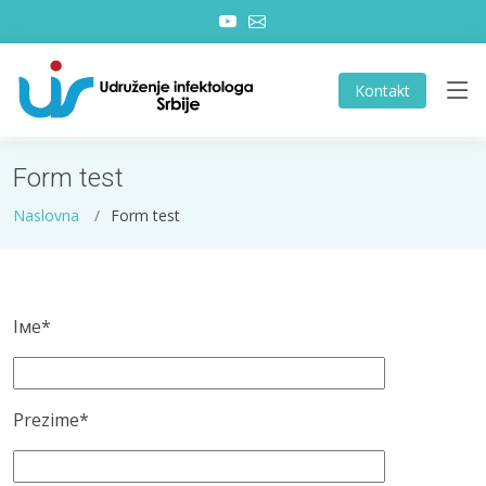
Kontakt
Form test
Naslovna
Form test
Iме*
Prezime*