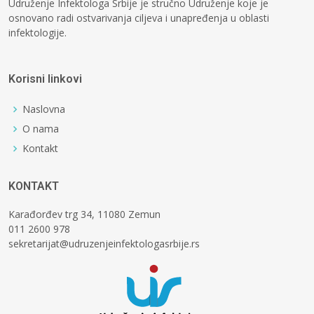
Udruženje Infektologa Srbije je stručno Udruženje koje je
osnovano radi ostvarivanja ciljeva i unapređenja u oblasti
infektologije.
Korisni linkovi
Naslovna
O nama
Kontakt
KONTAKT
Karađorđev trg 34, 11080 Zemun
011 2600 978
sekretarijat@udruzenjeinfektologasrbije.rs